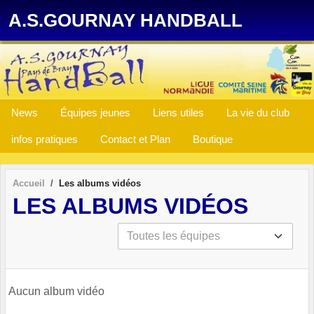
Panneau de gestion des cookies
A.S.GOURNAY HANDBALL
News
Équipes jeunes
Liens utiles
La vie du club
infos pratiques
Contact et Plan
Boutique
Accueil
Les albums vidéos
LES ALBUMS VIDÉOS
Aucun album vidéo