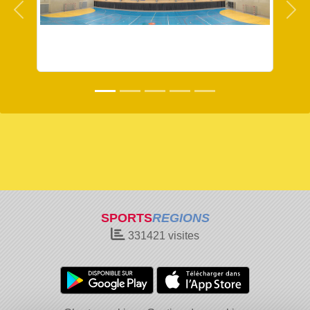
Précedent
Sui
SPORTS
REGIONS
331421
visites