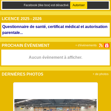
Facebook (like box) est désactivé.
Autoriser
LICENCE 2025 - 2026
Questionnaire de santé, certificat médical et autorisation
parentale...
PROCHAIN ÉVÈNEMENT
+ d'évènements
Aucun évènement à afficher.
DERNIÈRES PHOTOS
+ de photos