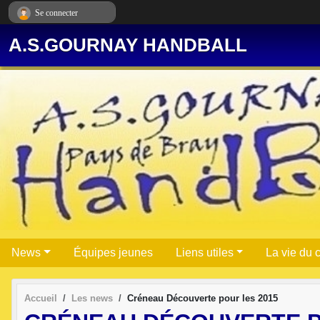
Panneau de gestion des cookies
Se connecter
A.S.GOURNAY HANDBALL
News
Équipes jeunes
Liens utiles
La vie du 
Accueil
Les news
Créneau Découverte pour les 2015