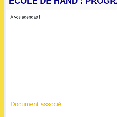
ECOLE DE HAND : PROG
A vos agendas !
Document associé