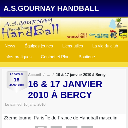
Panneau de gestion des cookies
A.S.GOURNAY HANDBALL
News
Équipes jeunes
Liens utiles
La vie du club
infos pratiques
Contact et Plan
Boutique
Le
samedi
Accueil
16 & 17 janvier 2010 à Bercy
16
16 & 17 JANVIER
JANV.
2010
2010 À BERCY
Le
samedi
16
janv.
2010
23ème tournoi Paris Île de France de Handball masculin.