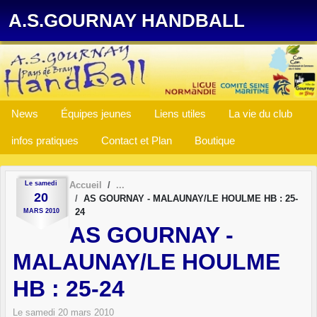
Panneau de gestion des cookies
A.S.GOURNAY HANDBALL
News
Équipes jeunes
Liens utiles
La vie du club
infos pratiques
Contact et Plan
Boutique
Le
samedi
Accueil
20
AS GOURNAY - MALAUNAY/LE HOULME HB : 25-
24
MARS
2010
AS GOURNAY -
MALAUNAY/LE HOULME
HB : 25-24
Le
samedi
20
mars
2010