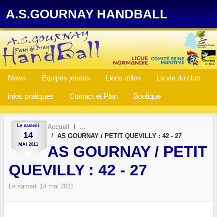
Panneau de gestion des cookies
A.S.GOURNAY HANDBALL
News
Équipes jeunes
Liens utiles
La vie du club
infos pratiques
Contact et Plan
Boutique
Le
samedi
Accueil
14
AS GOURNAY / PETIT QUEVILLY : 42 - 27
MAI
2011
AS GOURNAY / PETIT
QUEVILLY : 42 - 27
Le
samedi
14
mai
2011