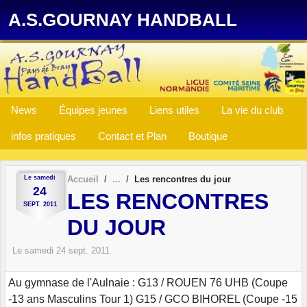
Panneau de gestion des cookies
A.S.GOURNAY HANDBALL
News
Équipes jeunes
Liens utiles
La vie du club
infos pratiques
Contact et Plan
Boutique
Le
samedi
Accueil
Les rencontres du jour
24
LES RENCONTRES
SEPT.
2011
DU JOUR
Le
samedi
24
sept.
2011
Au gymnase de l'Aulnaie : G13 / ROUEN 76 UHB (Coupe
-13 ans Masculins Tour 1) G15 / GCO BIHOREL (Coupe -15