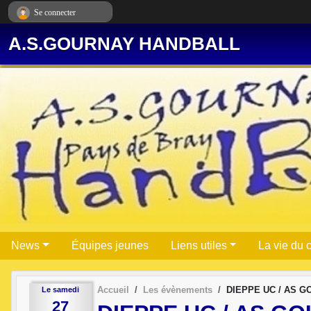
Panneau de gestion des cookies
Se connecter
A.S.GOURNAY HANDBALL
News
Équipes jeunes
Liens utiles
La vie du 
Accueil
Les évènements
DIEPPE UC / AS G
Le
samedi
27