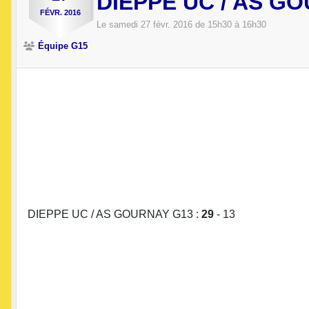
DIEPPE UC / AS G
FÉVR.
2016
Le
samedi
27
févr.
2016
de 15h30 à 16h30
Équipe G15
DIEPPE UC / AS GOURNAY G13 :
29
- 13