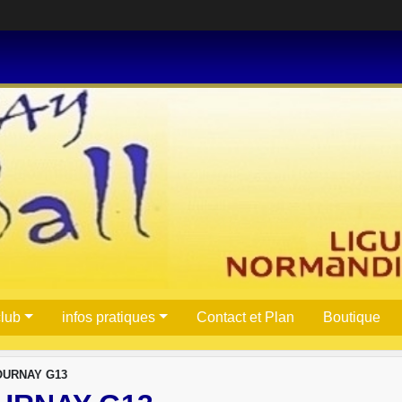
club
infos pratiques
Contact et Plan
Boutique
OURNAY G13