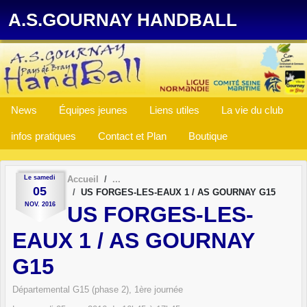
Panneau de gestion des cookies
A.S.GOURNAY HANDBALL
News
Équipes jeunes
Liens utiles
La vie du club
infos pratiques
Contact et Plan
Boutique
Le
samedi
Accueil
05
US FORGES-LES-EAUX 1 / AS GOURNAY G15
NOV.
2016
US FORGES-LES-
EAUX 1 / AS GOURNAY
G15
Départemental G15 (phase 2), 1ère journée