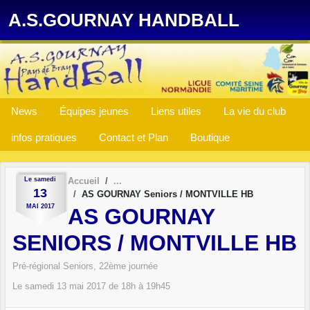
Panneau de gestion des cookies
A.S.GOURNAY HANDBALL
News
Équipes jeunes
Liens utiles
La vie du club
infos pratiques
Contact et Plan
Boutique
Le
samedi
Accueil
13
AS GOURNAY Seniors / MONTVILLE HB
MAI
2017
AS GOURNAY
SENIORS / MONTVILLE HB
Pré-régional Seniors, 22ème journée
Le
samedi
13
mai
2017
de 18h à 19h45