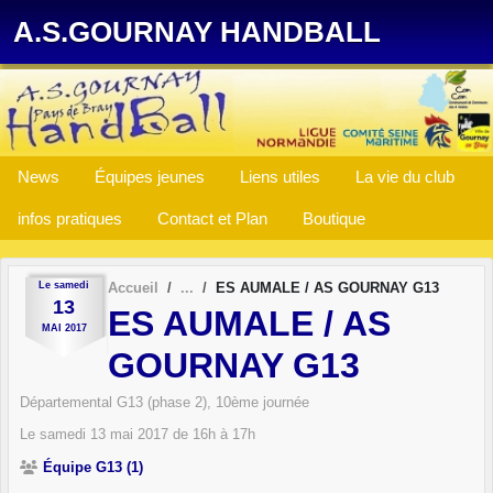
Panneau de gestion des cookies
A.S.GOURNAY HANDBALL
News
Équipes jeunes
Liens utiles
La vie du club
infos pratiques
Contact et Plan
Boutique
Le
samedi
Accueil
ES AUMALE / AS GOURNAY G13
13
ES AUMALE / AS
MAI
2017
GOURNAY G13
Départemental G13 (phase 2), 10ème journée
Le
samedi
13
mai
2017
de 16h à 17h
Équipe G13 (1)