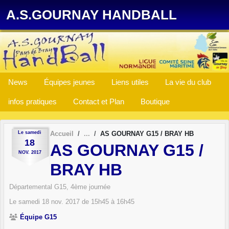
Panneau de gestion des cookies
A.S.GOURNAY HANDBALL
News
Équipes jeunes
Liens utiles
La vie du club
infos pratiques
Contact et Plan
Boutique
Le
samedi
Accueil
AS GOURNAY G15 / BRAY HB
18
AS GOURNAY G15 /
NOV.
2017
BRAY HB
Départemental G15, 4ème journée
Le
samedi
18
nov.
2017
de 15h45 à 16h45
Équipe G15