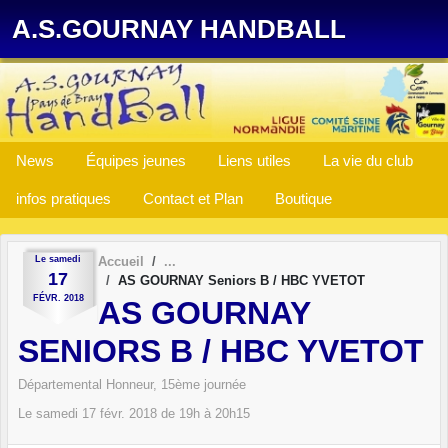
Panneau de gestion des cookies
A.S.GOURNAY HANDBALL
News
Équipes jeunes
Liens utiles
La vie du club
infos pratiques
Contact et Plan
Boutique
Le
samedi
Accueil
17
AS GOURNAY Seniors B / HBC YVETOT
FÉVR.
2018
AS GOURNAY
SENIORS B / HBC YVETOT
Départemental Honneur, 15ème journée
Le
samedi
17
févr.
2018
de 19h à 20h15