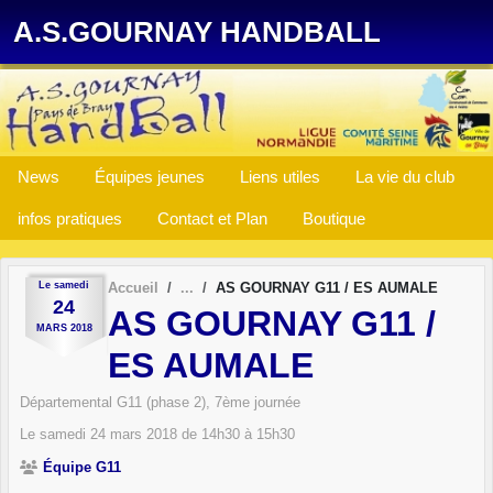
Panneau de gestion des cookies
A.S.GOURNAY HANDBALL
News
Équipes jeunes
Liens utiles
La vie du club
infos pratiques
Contact et Plan
Boutique
Le
samedi
Accueil
AS GOURNAY G11 / ES AUMALE
24
AS GOURNAY G11 /
MARS
2018
ES AUMALE
Départemental G11 (phase 2), 7ème journée
Le
samedi
24
mars
2018
de 14h30 à 15h30
Équipe G11