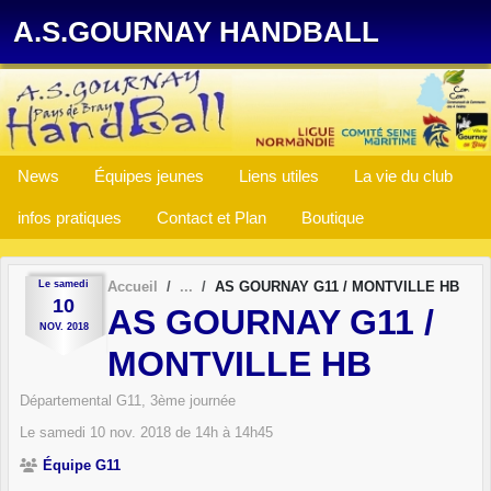
Panneau de gestion des cookies
A.S.GOURNAY HANDBALL
News
Équipes jeunes
Liens utiles
La vie du club
infos pratiques
Contact et Plan
Boutique
Le
samedi
Accueil
AS GOURNAY G11 / MONTVILLE HB
10
AS GOURNAY G11 /
NOV.
2018
MONTVILLE HB
Départemental G11, 3ème journée
Le
samedi
10
nov.
2018
de 14h à 14h45
Équipe G11