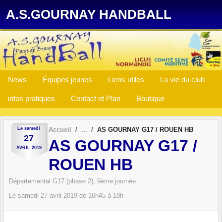
Panneau de gestion des cookies
A.S.GOURNAY HANDBALL
News
Équipes jeunes
Liens utiles
La vie du club
infos pratiques
Contact et Plan
Boutique
Le
samedi
Accueil
AS GOURNAY G17 / ROUEN HB
27
AS GOURNAY G17 /
AVRIL
2019
ROUEN HB
Départemental G17 (phase 2), 9ème journée
Le
samedi
27
avril
2019
de 16h45 à 18h