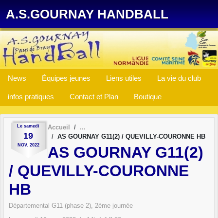
Panneau de gestion des cookies
A.S.GOURNAY HANDBALL
News
Équipes jeunes
Liens utiles
La vie du club
infos pratiques
Contact et Plan
Boutique
Le
samedi
Accueil
19
AS GOURNAY G11(2) / QUEVILLY-COURONNE HB
NOV.
2022
AS GOURNAY G11(2)
/ QUEVILLY-COURONNE
HB
Départemental G11 (phase 2), 2ème journée