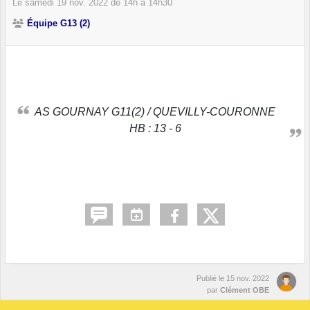
Le
samedi
19
nov.
2022
de 14h à 14h30
Équipe G13 (2)
AS GOURNAY G11(2) / QUEVILLY-COURONNE
HB : 13 - 6
Publié le
15 nov. 2022
par
Clément OBE