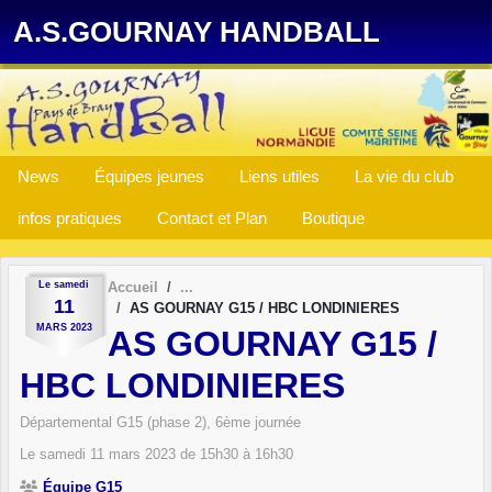
Panneau de gestion des cookies
A.S.GOURNAY HANDBALL
News
Équipes jeunes
Liens utiles
La vie du club
infos pratiques
Contact et Plan
Boutique
Le
samedi
Accueil
11
AS GOURNAY G15 / HBC LONDINIERES
MARS
2023
AS GOURNAY G15 /
HBC LONDINIERES
Départemental G15 (phase 2), 6ème journée
Le
samedi
11
mars
2023
de 15h30 à 16h30
Équipe G15