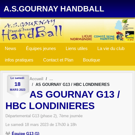
Panneau de gestion des cookies
A.S.GOURNAY HANDBALL
News
Équipes jeunes
Liens utiles
La vie du club
infos pratiques
Contact et Plan
Boutique
Le
samedi
Accueil
18
AS GOURNAY G13 / HBC LONDINIERES
MARS
2023
AS GOURNAY G13 /
HBC LONDINIERES
Départemental G13 (phase 2), 7ème journée
Le
samedi
18
mars
2023
de 17h30 à 18h
Équipe G13 (1)