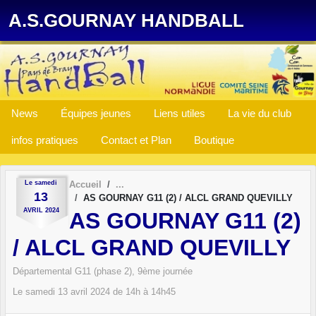
Panneau de gestion des cookies
A.S.GOURNAY HANDBALL
News
Équipes jeunes
Liens utiles
La vie du club
infos pratiques
Contact et Plan
Boutique
Le
samedi
Accueil
13
AS GOURNAY G11 (2) / ALCL GRAND QUEVILLY
AVRIL
2024
AS GOURNAY G11 (2)
/ ALCL GRAND QUEVILLY
Départemental G11 (phase 2), 9ème journée
Le
samedi
13
avril
2024
de 14h à 14h45