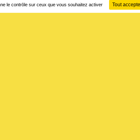
nne le contrôle sur ceux que vous souhaitez activer
Tout accepte
Ch
Information