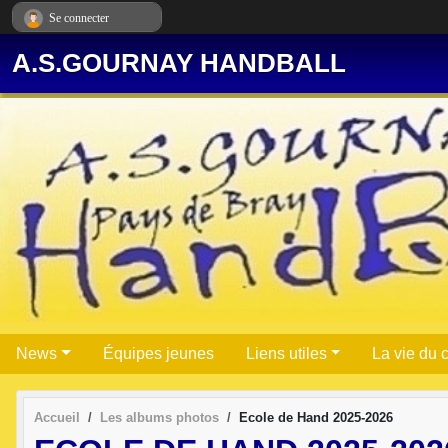
Panneau de gestion des cookies
Se connecter
A.S.GOURNAY HANDBALL
News
Équipes jeunes
Liens utiles
La vie du 
Accueil
Les albums photos
Ecole de Hand 2025-2026