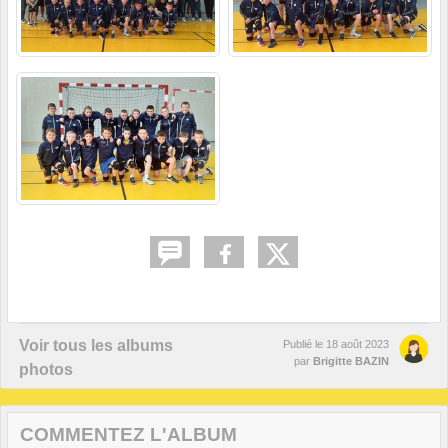
Voir tous les albums
Publié le
18 août 2023
par
Brigitte BAZIN
photos
COMMENTEZ L'ALBUM