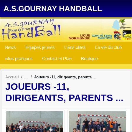
Panneau de gestion des cookies
A.S.GOURNAY HANDBALL
News
Équipes jeunes
Liens utiles
La vie du club
infos pratiques
Contact et Plan
Boutique
Accueil
Joueurs -11, dirigeants, parents ...
JOUEURS -11,
DIRIGEANTS, PARENTS ...