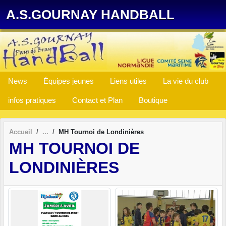
Panneau de gestion des cookies
A.S.GOURNAY HANDBALL
News
Équipes jeunes
Liens utiles
La vie du club
infos pratiques
Contact et Plan
Boutique
Accueil
MH Tournoi de Londinières
MH TOURNOI DE
LONDINIÈRES