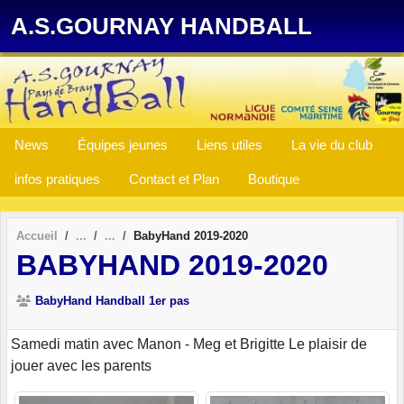
Panneau de gestion des cookies
A.S.GOURNAY HANDBALL
News
Équipes jeunes
Liens utiles
La vie du club
infos pratiques
Contact et Plan
Boutique
Accueil
BabyHand 2019-2020
BABYHAND 2019-2020
BabyHand Handball 1er pas
Samedi matin avec Manon - Meg et Brigitte Le plaisir de
jouer avec les parents